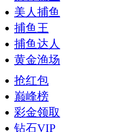
美人捕鱼
捕鱼王
捕鱼达人
黄金渔场
抢红包
巅峰榜
彩金领取
钻石VIP