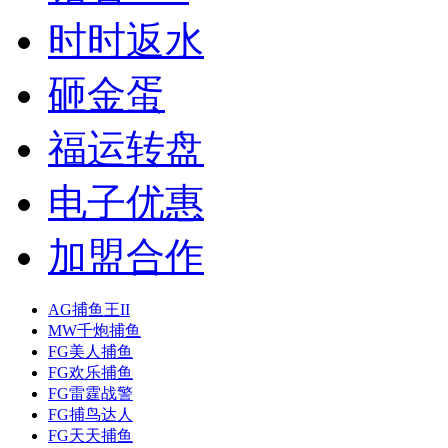
时时返水
砸金蛋
福运转盘
电子优惠
加盟合作
AG捕鱼王II
MW千炮捕鱼
FG美人捕鱼
FG欢乐捕鱼
FG雷霆战警
FG捕鸟达人
FG天天捕鱼