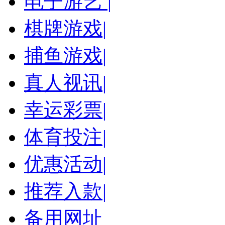
电子游艺
|
棋牌游戏
|
捕鱼游戏
|
真人视讯
|
幸运彩票
|
体育投注
|
优惠活动
|
推荐入款
|
备用网址