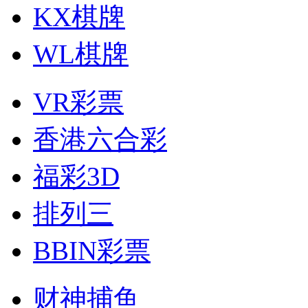
KX棋牌
WL棋牌
VR彩票
香港六合彩
福彩3D
排列三
BBIN彩票
财神捕鱼